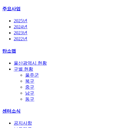
주요사업
2025년
2024년
2023년
2022년
탄소맵
울산광역시 현황
구별 현황
울주군
북구
중구
남구
동구
센터소식
공지사항