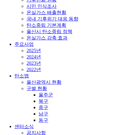
시민 인식조사
온실가스 배출현황
국내 기후위기 대응 동향
탄소중립 기본계획
울산시 탄소중립 정책
온실가스 감축 효과
주요사업
2025년
2024년
2023년
2022년
탄소맵
울산광역시 현황
구별 현황
울주군
북구
중구
남구
동구
센터소식
공지사항